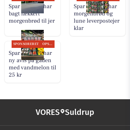
Spar Suldrup har
Spar Suldrup har
bagt lækkert
morgenbrød og
morgenbrød til jer
lune leverpostejer
klar
SPONSORERET
OPSLAGSTAVLEN
Spar Suldrup har
ny avis på gaden
med vandmelon til
25 kr
VORES
Suldrup