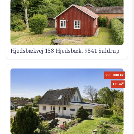
Hjedsbækvej 158 Hjedsbæk, 9541 Suldrup
595.000 kr
2
111 m