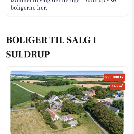
kommet til salg denne uge i Suldrup - se
boligerne her.
BOLIGER TIL SALG I
SULDRUP
895.000 kr
2
145 m