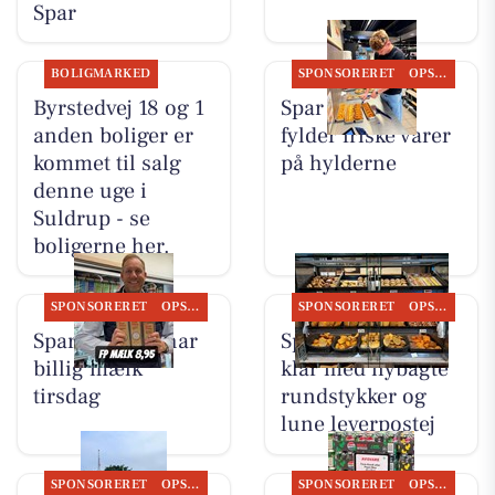
Spar
BOLIGMARKED
SPONSORERET
OPSLAGSTAVLEN
Byrstedvej 18 og 1
Spar Suldrup
anden boliger er
fylder friske varer
kommet til salg
på hylderne
denne uge i
Suldrup - se
boligerne her.
SPONSORERET
OPSLAGSTAVLEN
SPONSORERET
OPSLAGSTAVLEN
Spar Suldrup har
Spar Suldrup er
billig mælk
klar med nybagte
tirsdag
rundstykker og
lune leverpostej
SPONSORERET
OPSLAGSTAVLEN
SPONSORERET
OPSLAGSTAVLEN