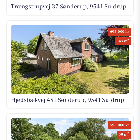
Trængstrupvej 37 Sønderup, 9541 Suldrup
695.000 kr
2
243 m
Hjedsbækvej 481 Sønderup, 9541 Suldrup
595.000 kr
2
50 m