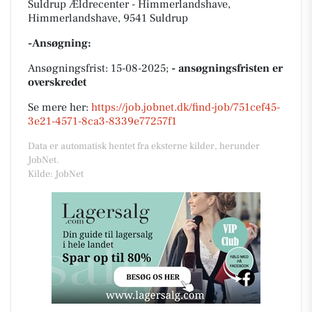
Suldrup Ældrecenter - Himmerlandshave,
Himmerlandshave, 9541 Suldrup
-Ansøgning:
Ansøgningsfrist: 15-08-2025;
- ansøgningsfristen er
overskredet
Se mere her:
https://job.jobnet.dk/find-job/751cef45-
3e21-4571-8ca3-8339e77257f1
Data er automatisk hentet fra eksterne kilder, herunder
JobNet.
Kilde: JobNet