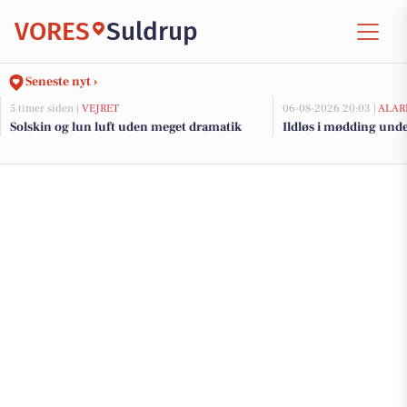
VORES
Suldrup
Seneste nyt ›
5 timer siden |
VEJRET
06-08-2026 20:03 |
ALAR
Solskin og lun luft uden meget dramatik
Ildløs i mødding und