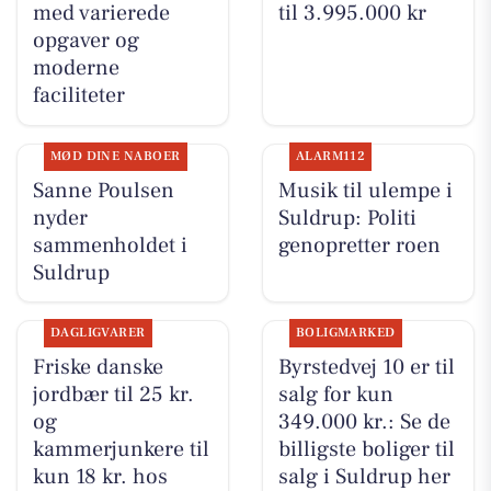
med varierede
til 3.995.000 kr
opgaver og
moderne
faciliteter
MØD DINE NABOER
ALARM112
Sanne Poulsen
Musik til ulempe i
nyder
Suldrup: Politi
sammenholdet i
genopretter roen
Suldrup
DAGLIGVARER
BOLIGMARKED
Friske danske
Byrstedvej 10 er til
jordbær til 25 kr.
salg for kun
og
349.000 kr.: Se de
kammerjunkere til
billigste boliger til
kun 18 kr. hos
salg i Suldrup her