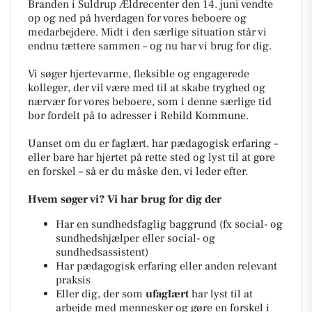
Branden i Suldrup Ældrecenter den 14. juni vendte
op og ned på hverdagen for vores beboere og
medarbejdere. Midt i den særlige situation står vi
endnu tættere sammen – og nu har vi brug for dig.
Vi søger hjertevarme, fleksible og engagerede
kolleger, der vil være med til at skabe tryghed og
nærvær for vores beboere, som i denne særlige tid
bor fordelt på to adresser i Rebild Kommune.
Uanset om du er faglært, har pædagogisk erfaring –
eller bare har hjertet på rette sted og lyst til at gøre
en forskel – så er du måske den, vi leder efter.
Hvem søger vi? Vi har brug for dig der
Har en sundhedsfaglig baggrund (fx social- og
sundhedshjælper eller social- og
sundhedsassistent)
Har pædagogisk erfaring eller anden relevant
praksis
Eller dig, der som
ufaglært
har lyst til at
arbejde med mennesker og gøre en forskel i