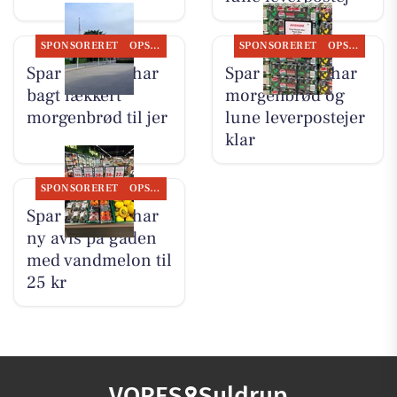
SPONSORERET
OPSLAGSTAVLEN
SPONSORERET
OPSLAGSTAVLEN
Spar Suldrup har
Spar Suldrup har
bagt lækkert
morgenbrød og
morgenbrød til jer
lune leverpostejer
klar
SPONSORERET
OPSLAGSTAVLEN
Spar Suldrup har
ny avis på gaden
med vandmelon til
25 kr
VORES
Suldrup