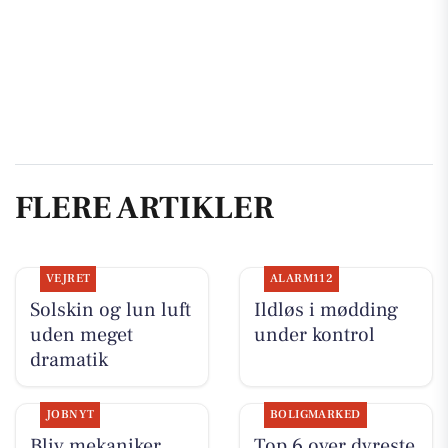
FLERE ARTIKLER
VEJRET
ALARM112
Solskin og lun luft
Ildløs i mødding
uden meget
under kontrol
dramatik
JOBNYT
BOLIGMARKED
Bliv mekaniker
Top 6 over dyreste