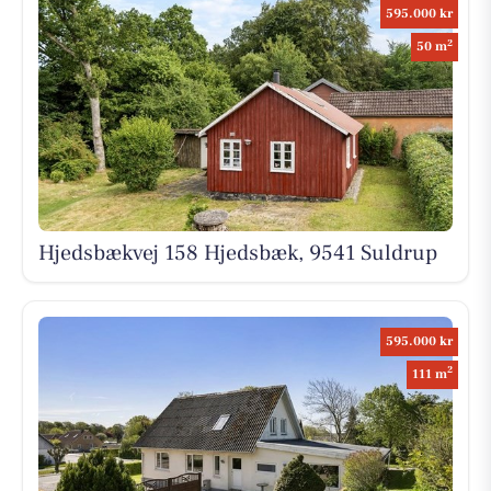
595.000 kr
2
50 m
Hjedsbækvej 158 Hjedsbæk, 9541 Suldrup
595.000 kr
2
111 m