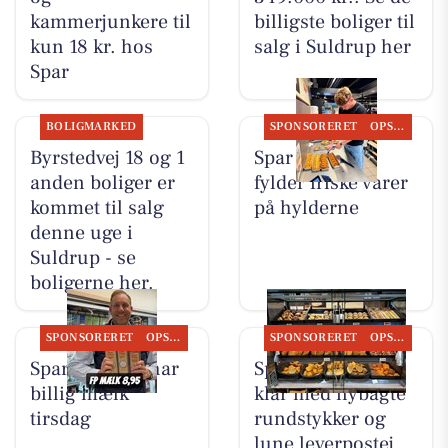
kammerjunkere til
billigste boliger til
kun 18 kr. hos
salg i Suldrup her
Spar
BOLIGMARKED
SPONSORERET
OPSLAGSTAVLEN
Byrstedvej 18 og 1
Spar Suldrup
anden boliger er
fylder friske varer
kommet til salg
på hylderne
denne uge i
Suldrup - se
boligerne her.
SPONSORERET
OPSLAGSTAVLEN
SPONSORERET
OPSLAGSTAVLEN
Spar Suldrup har
Spar Suldrup er
billig mælk
klar med nybagte
tirsdag
rundstykker og
lune leverpostej