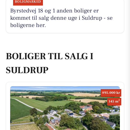
BOLIGMARKED
Byrstedvej 18 og 1 anden boliger er
kommet til salg denne uge i Suldrup - se
boligerne her.
BOLIGER TIL SALG I
SULDRUP
895.000 kr
2
145 m