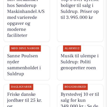
hos Sønderup
boliger til salg i
Maskinhandel A/S
Suldrup. Priser op
med varierede
til 3.995.000 kr
opgaver og
moderne
faciliteter
MØD DINE NABOER
ALARM112
Sanne Poulsen
Musik til ulempe i
nyder
Suldrup: Politi
sammenholdet i
genopretter roen
Suldrup
DAGLIGVARER
BOLIGMARKED
Friske danske
Byrstedvej 10 er til
jordbær til 25 kr.
salg for kun
og
349.000 kr.: Se de