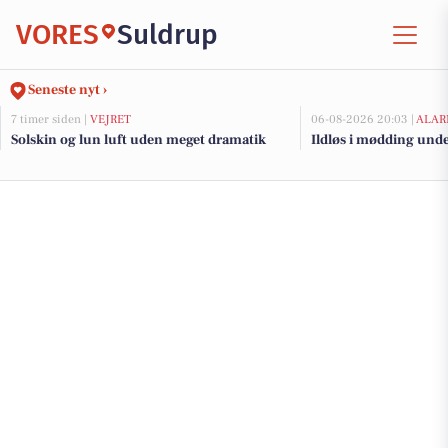
VORES
Suldrup
Seneste nyt ›
7 timer siden |
VEJRET
06-08-2026 20:03 |
ALAR
Solskin og lun luft uden meget dramatik
Ildløs i mødding und