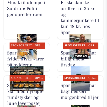
Musik til ulempe i
Friske danske
Suldrup: Politi
jordbær til 25 kr.
genopretter roen
og
kammerjunkere til
kun 18 kr. hos
Spar
SPONSORERET
OPSLAGSTAVLEN
SPONSORERET
OPSLAGSTAVLEN
Spar Suldrup
Spar Suldrup har
fylder friske varer
billig mælk
på hylderne
tirsdag
SPONSORERET
OPSLAGSTAVLEN
SPONSORERET
OPSLAGSTAVLEN
Spar Suldrup er
Spar Suldrup har
klar med nybagte
bagt lækkert
rundstykker og
morgenbrød til jer
lune leverpostej