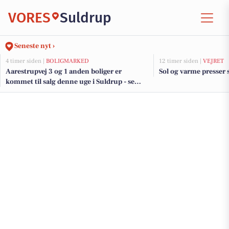
VORES
Suldrup
Seneste nyt ›
4 timer siden |
BOLIGMARKED
12 timer siden |
VEJRET
Aarestrupvej 3 og 1 anden boliger er
Sol og varme presser 
kommet til salg denne uge i Suldrup - se
boligerne her.