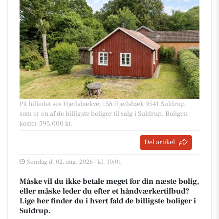
På billedet ses Hjedsbækvej 158 Hjedsbæk 9541 Suldrup,
som er en af de billigste boliger til salg i Suldrup. Boligen
koster 595.000 kr.
Del artikel
Søndag d. 02. aug. 2026 - kl. 10:01
Måske vil du ikke betale meget for din næste bolig,
eller måske leder du efter et håndværkertilbud?
Lige her finder du i hvert fald de billigste boliger i
Suldrup.