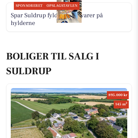
SPONSORERET
OPSLAGSTAVLEN
Spar Suldrup fylder friske varer på
hylderne
BOLIGER TIL SALG I
SULDRUP
895.000 kr
2
145 m