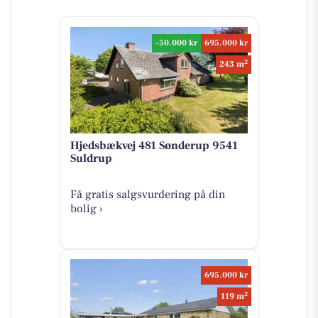
-50.000 kr
695.000 kr
2
243 m
Hjedsbækvej 481 Sønderup 9541
Suldrup
Få gratis salgsvurdering på din
bolig ›
695.000 kr
2
119 m