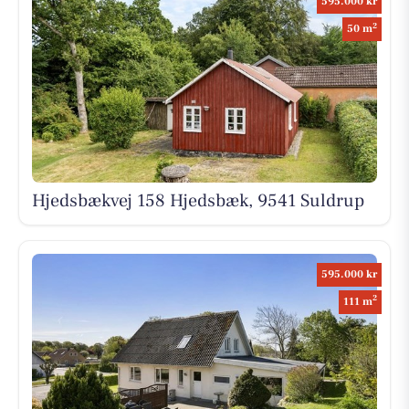
595.000 kr
2
50 m
Hjedsbækvej 158 Hjedsbæk, 9541 Suldrup
595.000 kr
2
111 m