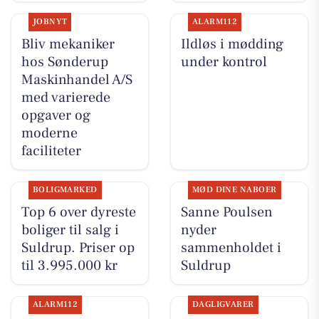
JOBNYT
ALARM112
Bliv mekaniker
Ildløs i mødding
hos Sønderup
under kontrol
Maskinhandel A/S
med varierede
opgaver og
moderne
faciliteter
BOLIGMARKED
MØD DINE NABOER
Top 6 over dyreste
Sanne Poulsen
boliger til salg i
nyder
Suldrup. Priser op
sammenholdet i
til 3.995.000 kr
Suldrup
ALARM112
DAGLIGVARER