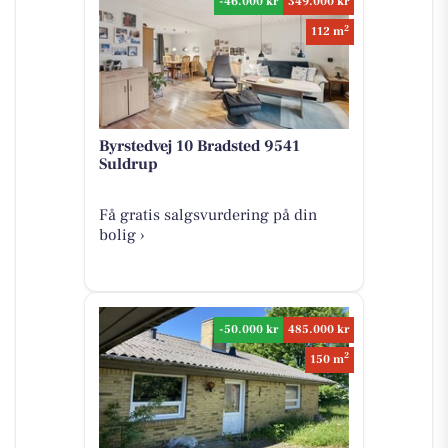
-46.000 kr
349.000 kr
2
112 m
Byrstedvej 10 Bradsted 9541
Suldrup
Få gratis salgsvurdering på din
bolig ›
-50.000 kr
485.000 kr
2
150 m