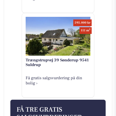
595.000 kr
2
111 m
Trængstrupvej 39 Sønderup 9541
Suldrup
Få gratis salgsvurdering på din
bolig ›
FÅ TRE GRATIS