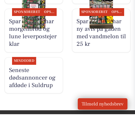
SPONSORERET
OPSLAGSTAVLEN
SPONSORERET
OPSLAGSTAVLEN
Spar Suldrup har
Spar Suldrup har
morgenbrød og
ny avis på gaden
lune leverpostejer
med vandmelon til
klar
25 kr
MINDEORD
Seneste
dødsannoncer og
afdøde i Suldrup
Tilmeld nyhedsbrev
VORES
Suldrup