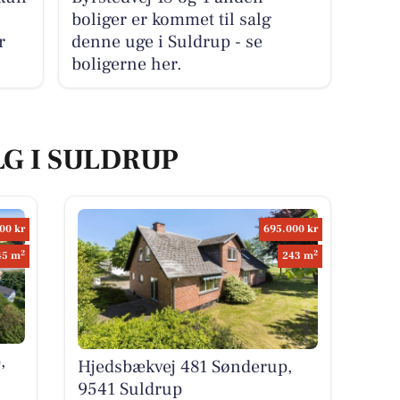
boliger er kommet til salg
r
denne uge i Suldrup - se
boligerne her.
LG I SULDRUP
00 kr
695.000 kr
2
2
45 m
243 m
,
Hjedsbækvej 481 Sønderup,
9541 Suldrup