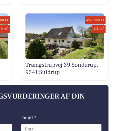
00 kr
595.000 kr
2
2
50 m
111 m
,
Trængstrupvej 39 Sønderup,
9541 Suldrup
LGSVURDERINGER AF DIN
Email *