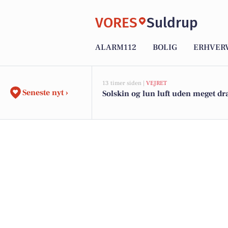
VORES
Suldrup
ALARM112
BOLIG
ERHVER
13 timer siden |
VEJRET
Seneste nyt ›
Solskin og lun luft uden meget d