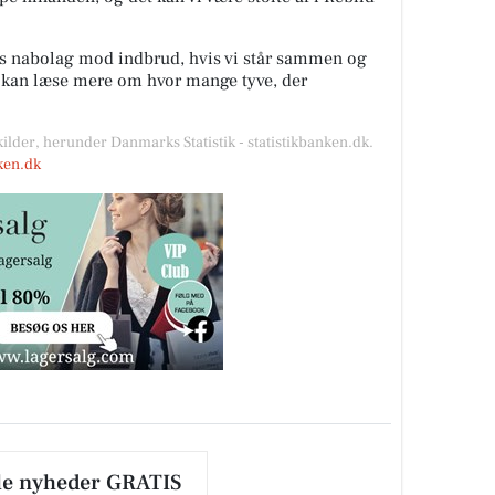
es nabolag mod indbrud, hvis vi står sammen og
u kan læse mere om hvor mange tyve, der
kilder, herunder Danmarks Statistik - statistikbanken.dk.
nken.dk
le nyheder GRATIS