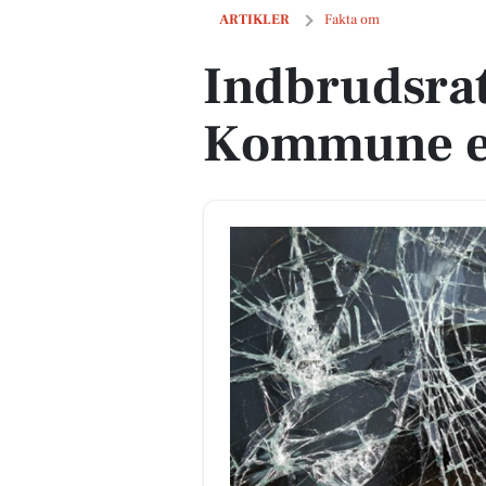
Indbrudsraten i Rebild Kommune er fa
ARTIKLER
Fakta om
Indbrudsrat
Kommune er