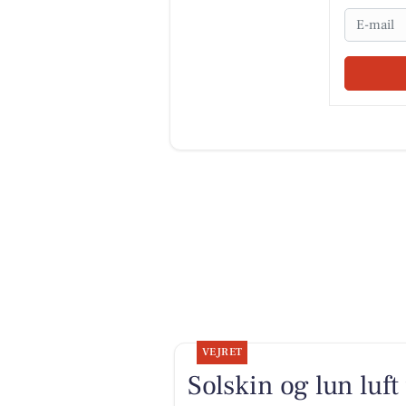
Email
VEJRET
Solskin og lun luf