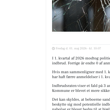
Fredag d. 01. maj 2026 - kl. 10:07
I 1. kvartal af 2026 modtog poli
indbrud. Forrige år endte 0 af anm
Hvis man sammenligner med 1. kv
har haft færre anmeldelser i 1. kva
Indbrudsraten viser et fald på 3 an
Kommune er blevet et mere sikkert
Det kan skyldes, at beboerne sands
beskytte sig mod potentielle indb
nabolag er blevet bedre til at hjæ