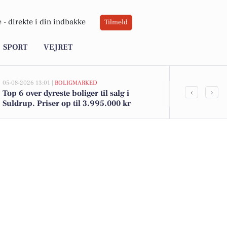
 -
direkte i din indbakke
Tilmeld
SPORT
VEJRET
05-08-2026 13:01 |
BOLIGMARKED
05-08-2026 11:39
‹
›
Top 6 over dyreste boliger til salg i
Sanne Pouls
Suldrup. Priser op til 3.995.000 kr
Suldrup