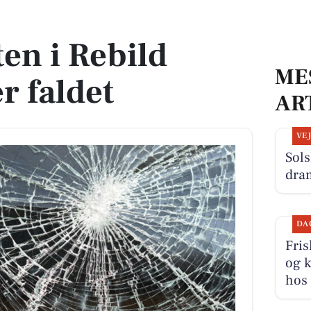
ldet
en i Rebild
ME
 faldet
AR
VE
Sols
dra
DA
Fris
og k
hos