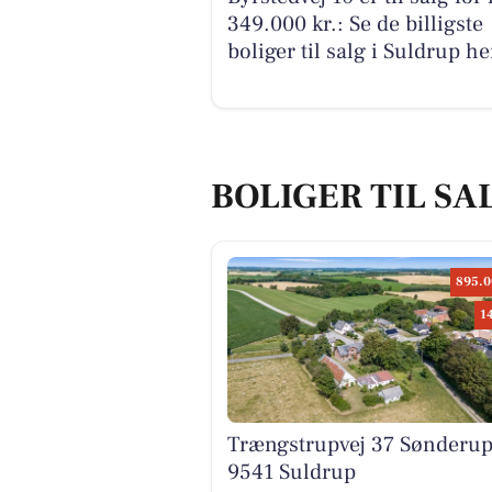
349.000 kr.: Se de billigste
boliger til salg i Suldrup he
BOLIGER TIL SA
895.0
1
Trængstrupvej 37 Sønderup
9541 Suldrup