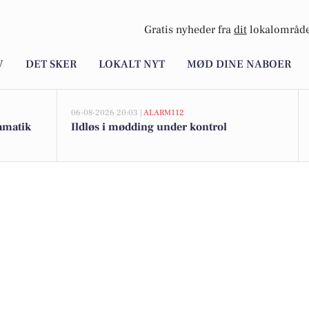
Gratis nyheder fra
dit
lokalområde
V
DET SKER
LOKALT NYT
MØD DINE NABOER
06-08-2026 20:03 |
ALARM112
ramatik
Ildløs i mødding under kontrol