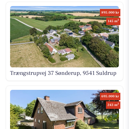
895.000 kr
2
145 m
Trængstrupvej 37 Sønderup, 9541 Suldrup
695.000 kr
2
243 m