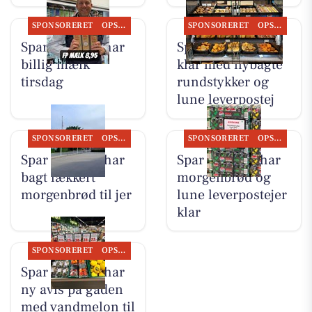
SPONSORERET
OPSLAGSTAVLEN
SPONSORERET
OPSLAGSTAVLEN
Spar Suldrup har
Spar Suldrup er
billig mælk
klar med nybagte
tirsdag
rundstykker og
lune leverpostej
SPONSORERET
OPSLAGSTAVLEN
SPONSORERET
OPSLAGSTAVLEN
Spar Suldrup har
Spar Suldrup har
bagt lækkert
morgenbrød og
morgenbrød til jer
lune leverpostejer
klar
SPONSORERET
OPSLAGSTAVLEN
Spar Suldrup har
ny avis på gaden
med vandmelon til