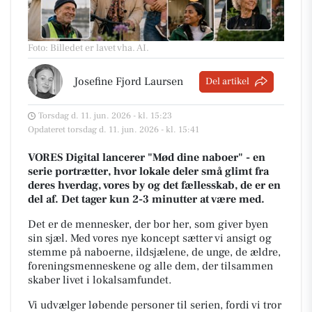
Foto: Billedet er lavet vha. AI
.
Josefine Fjord Laursen
Del artikel
Torsdag d. 11. jun. 2026 - kl. 15:23
Opdateret torsdag d. 11. jun. 2026 - kl. 15:41
VORES Digital lancerer "Mød dine naboer" - en
serie portrætter, hvor lokale deler små glimt fra
deres hverdag, vores by og det fællesskab, de er en
del af. Det tager kun 2-3 minutter at være med.
Det er de mennesker, der bor her, som giver byen
sin sjæl.
Med vores nye koncept sætter vi ansigt og
stemme på naboerne, ildsjælene, de unge, de ældre,
foreningsmenneskene og alle dem, der tilsammen
skaber livet i lokalsamfundet.
Vi udvælger løbende personer til serien, fordi vi tror