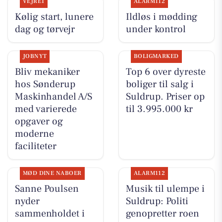
VEJRET
ALARM112
Kølig start, lunere
Ildløs i mødding
dag og tørvejr
under kontrol
JOBNYT
BOLIGMARKED
Bliv mekaniker
Top 6 over dyreste
hos Sønderup
boliger til salg i
Maskinhandel A/S
Suldrup. Priser op
med varierede
til 3.995.000 kr
opgaver og
moderne
faciliteter
MØD DINE NABOER
ALARM112
Sanne Poulsen
Musik til ulempe i
nyder
Suldrup: Politi
sammenholdet i
genopretter roen