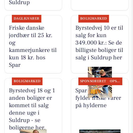
Suldrup
DAGLIGVARER
BOLIGMARKED
Friske danske
Byrstedvej 10 er til
jordbær til 25 kr.
salg for kun
og
349.000 kr.: Se de
kammerjunkere til
billigste boliger til
kun 18 kr. hos
salg i Suldrup her
Spar
BOLIGMARKED
SPONSORERET
OPSLAGSTAVLEN
Byrstedvej 18 og 1
Spar Suldrup
anden boliger er
fylder friske varer
kommet til salg
på hylderne
denne uge i
Suldrup - se
boligerne her.