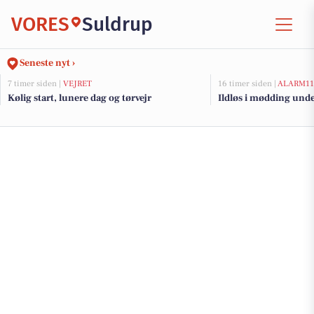
VORES
Suldrup
Seneste nyt ›
7 timer siden |
VEJRET
16 timer siden |
ALARM11
Kølig start, lunere dag og tørvejr
Ildløs i mødding und