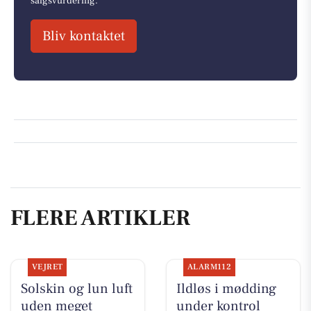
salgsvurdering.
Bliv kontaktet
FLERE ARTIKLER
VEJRET
ALARM112
Solskin og lun luft
Ildløs i mødding
uden meget
under kontrol