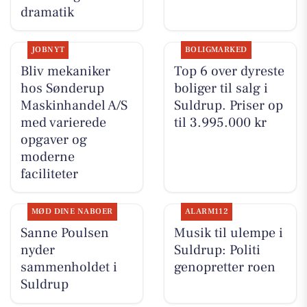
dramatik
JOBNYT
BOLIGMARKED
Bliv mekaniker
Top 6 over dyreste
hos Sønderup
boliger til salg i
Maskinhandel A/S
Suldrup. Priser op
med varierede
til 3.995.000 kr
opgaver og
moderne
faciliteter
MØD DINE NABOER
ALARM112
Sanne Poulsen
Musik til ulempe i
nyder
Suldrup: Politi
sammenholdet i
genopretter roen
Suldrup