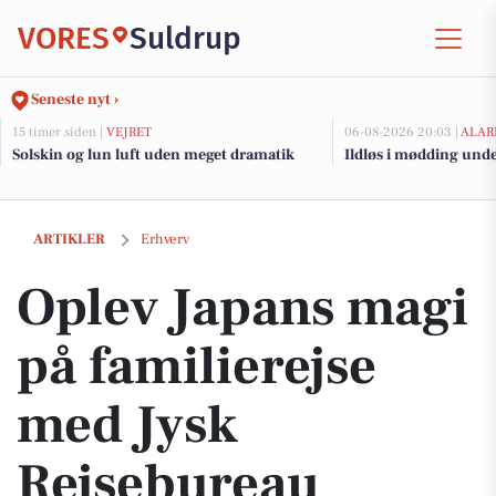
VORES
Suldrup
Seneste nyt ›
15 timer siden |
VEJRET
06-08-2026 20:03 |
ALAR
Solskin og lun luft uden meget dramatik
Ildløs i mødding und
Oplev Japans magi på familierejse med Jysk Rejsebureau
ARTIKLER
Erhverv
Oplev Japans magi
på familierejse
med Jysk
Rejsebureau