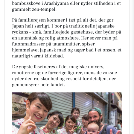
bambusskove i Arashiyama eller nyder stilheden i et
gammelt zen-tempel.
På familierejsen kommer I tæt på alt det, der gør
Japan helt særligt. I bor på traditionelle japanske
ryokans – små, familieejede gæstehuse, der byder på
en autentisk og rolig atmosfære. Her sover man på
futonmadrasser på tatamimåtter, spiser
hjemmelavet japansk mad og tager bad i et onsen, et
naturligt varmt kildebad.
De yngste fascineres af det magiske univers,
robotterne og de farverige figurer, mens de voksne
nyder den ro, skønhed og respekt for detaljen, der
gennemsyrer hele landet.