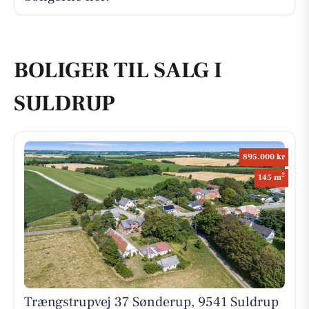
BOLIGER TIL SALG I
SULDRUP
895.000 kr
2
145 m
Trængstrupvej 37 Sønderup, 9541 Suldrup