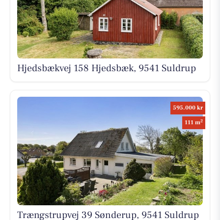
Hjedsbækvej 158 Hjedsbæk, 9541 Suldrup
595.000 kr
2
111 m
Trængstrupvej 39 Sønderup, 9541 Suldrup