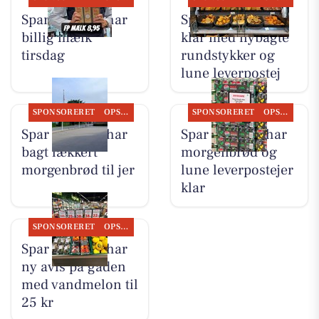
Spar Suldrup har
Spar Suldrup er
billig mælk
klar med nybagte
tirsdag
rundstykker og
lune leverpostej
SPONSORERET
OPSLAGSTAVLEN
SPONSORERET
OPSLAGSTAVLEN
Spar Suldrup har
Spar Suldrup har
bagt lækkert
morgenbrød og
morgenbrød til jer
lune leverpostejer
klar
SPONSORERET
OPSLAGSTAVLEN
Spar Suldrup har
ny avis på gaden
med vandmelon til
25 kr