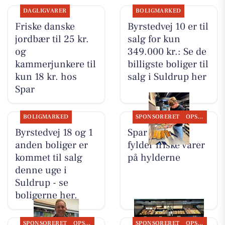
DAGLIGVARER
BOLIGMARKED
Friske danske
Byrstedvej 10 er til
jordbær til 25 kr.
salg for kun
og
349.000 kr.: Se de
kammerjunkere til
billigste boliger til
kun 18 kr. hos
salg i Suldrup her
Spar
BOLIGMARKED
SPONSORERET
OPSLAGSTAVLEN
Byrstedvej 18 og 1
Spar Suldrup
anden boliger er
fylder friske varer
kommet til salg
på hylderne
denne uge i
Suldrup - se
boligerne her.
SPONSORERET
OPSLAGSTAVLEN
SPONSORERET
OPSLAGSTAVLEN