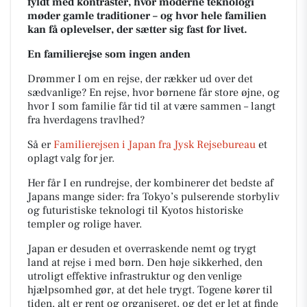
fyldt med kontraster, hvor moderne teknologi
møder gamle traditioner – og hvor hele familien
kan få oplevelser, der sætter sig fast for livet.
En familierejse som ingen anden
Drømmer I om en rejse, der rækker ud over det
sædvanlige? En rejse, hvor børnene får store øjne, og
hvor I som familie får tid til at være sammen – langt
fra hverdagens travlhed?
Så er
Familierejsen i Japan
fra Jysk Rejsebureau
et
oplagt valg for jer.
Her får I en rundrejse, der kombinerer det bedste af
Japans mange sider: fra Tokyo’s pulserende storbyliv
og futuristiske teknologi til Kyotos historiske
templer og rolige haver.
Japan er desuden et overraskende nemt og trygt
land at rejse i med børn. Den høje sikkerhed, den
utroligt effektive infrastruktur og den venlige
hjælpsomhed gør, at det hele trygt. Togene kører til
tiden, alt er rent og organiseret, og det er let at finde