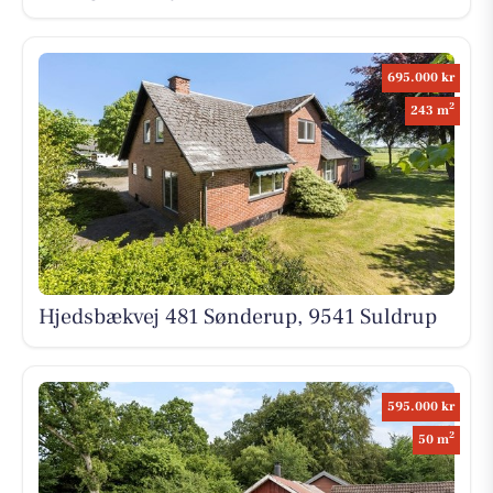
695.000 kr
2
243 m
Hjedsbækvej 481 Sønderup, 9541 Suldrup
595.000 kr
2
50 m