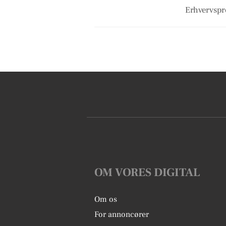
Erhvervspro
OM VORES DIGITAL
Om os
For annoncører