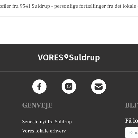
filer fra 9541 Suldrup - personlige fortællinger fra det lokale 
VORES
Suldrup
GENVEJE
BLI
Få l
Seneste nyt fra Suldrup
Email
Vores lokale erhverv