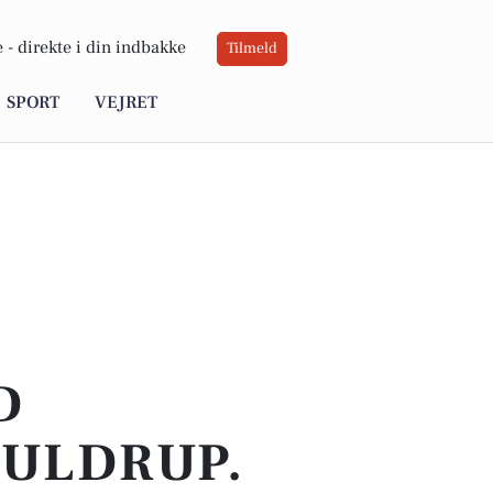
 -
direkte i din indbakke
Tilmeld
SPORT
VEJRET
D
SULDRUP.