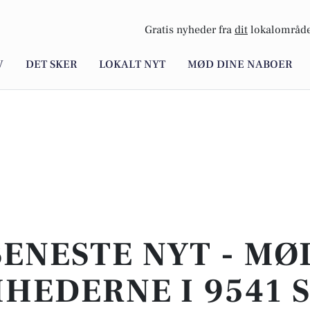
Gratis nyheder fra
dit
lokalområde
V
DET SKER
LOKALT NYT
MØD DINE NABOER
SENESTE NYT - MØ
HEDERNE I 9541 