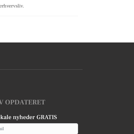
erhvervsliv.
V OPDATERET
okale nyheder GRATIS