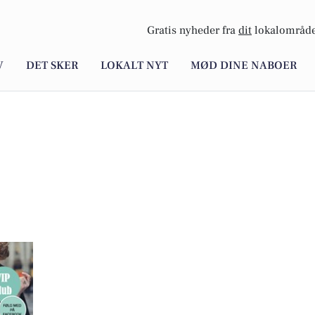
Gratis nyheder fra
dit
lokalområde
V
DET SKER
LOKALT NYT
MØD DINE NABOER