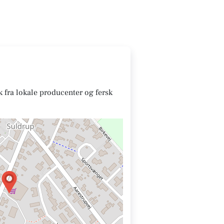
lk fra lokale producenter og fersk