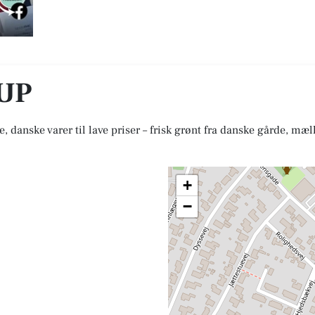
UP
, danske varer til lave priser – frisk grønt fra danske gårde, mæ
+
−