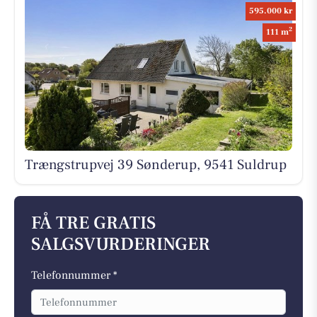
595.000 kr
2
111 m
Trængstrupvej 39 Sønderup, 9541 Suldrup
FÅ TRE GRATIS
SALGSVURDERINGER
Telefonnummer *