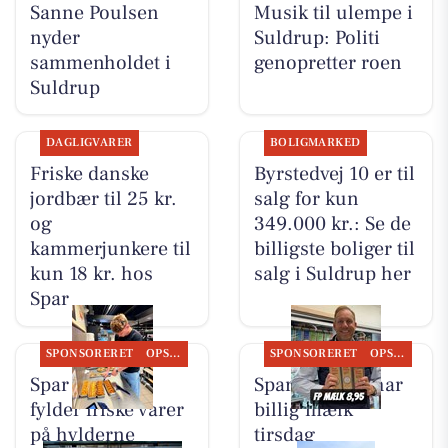
Sanne Poulsen
Musik til ulempe i
nyder
Suldrup: Politi
sammenholdet i
genopretter roen
Suldrup
DAGLIGVARER
BOLIGMARKED
Friske danske
Byrstedvej 10 er til
jordbær til 25 kr.
salg for kun
og
349.000 kr.: Se de
kammerjunkere til
billigste boliger til
kun 18 kr. hos
salg i Suldrup her
Spar
SPONSORERET
OPSLAGSTAVLEN
SPONSORERET
OPSLAGSTAVLEN
Spar Suldrup
Spar Suldrup har
fylder friske varer
billig mælk
på hylderne
tirsdag