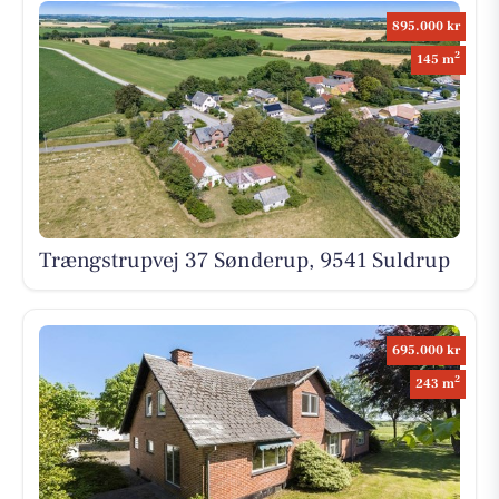
895.000 kr
2
145 m
Trængstrupvej 37 Sønderup, 9541 Suldrup
695.000 kr
2
243 m