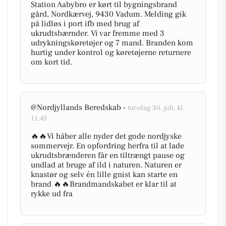
Station Aabybro er kørt til bygningsbrand
gård, Nordkærvej, 9430 Vadum. Melding gik
på lidløs i port ifb med brug af
ukrudtsbærnder. Vi var fremme med 3
udrykningskøretøjer og 7 mand. Branden kom
hurtig under kontrol og køretøjerne returnere
om kort tid.
@Nordjyllands Beredskab -
torsdag 30. juli, kl.
11:45
🔥🔥Vi håber alle nyder det gode nordjyske
sommervejr. En opfordring herfra til at lade
ukrudtsbrænderen får en tiltrængt pause og
undlad at bruge af ild i naturen. Naturen er
knastør og selv én lille gnist kan starte en
brand 🔥🔥Brandmandskabet er klar til at
rykke ud fra