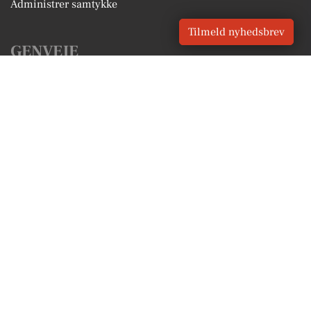
Administrer samtykke
Tilmeld nyhedsbrev
GENVEJE
Seneste nyt fra Suldrup
Vores lokale erhverv
Kalenderen for Suldrup
Fakta om Suldrup
Erhvervsartikler
Rebild Kommune
Få en gratis salgsvurdering
Sponsoreret indhold
Vores Digital © 2026