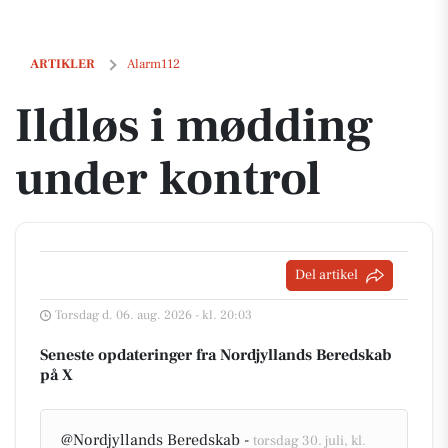
Ildløs i mødding under kontrol
ARTIKLER
Alarm112
Ildløs i mødding
under kontrol
Del artikel
Torsdag d. 06. aug. 2026 - kl. 20:03
Seneste opdateringer fra Nordjyllands Beredskab
på X
@Nordjyllands Beredskab -
torsdag 30. juli, kl.