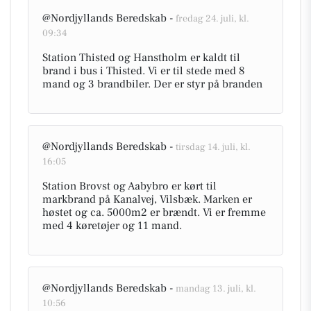
@Nordjyllands Beredskab -
fredag 24. juli, kl.
09:34
Station Thisted og Hanstholm er kaldt til
brand i bus i Thisted. Vi er til stede med 8
mand og 3 brandbiler. Der er styr på branden
@Nordjyllands Beredskab -
tirsdag 14. juli, kl.
16:05
Station Brovst og Aabybro er kørt til
markbrand på Kanalvej, Vilsbæk. Marken er
høstet og ca. 5000m2 er brændt. Vi er fremme
med 4 køretøjer og 11 mand.
@Nordjyllands Beredskab -
mandag 13. juli, kl.
10:56