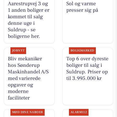
Aarestrupvej 3 og
Sol og varme
1 anden boliger er
presser sig på
kommet til salg
denne uge i
Suldrup - se
boligerne her.
JOBNYT
BOLIGMARKED
Bliv mekaniker
Top 6 over dyreste
hos Sønderup
boliger til salg i
Maskinhandel A/S
Suldrup. Priser op
med varierede
til 3.995.000 kr
opgaver og
moderne
faciliteter
MØD DINE NABOER
ALARM112