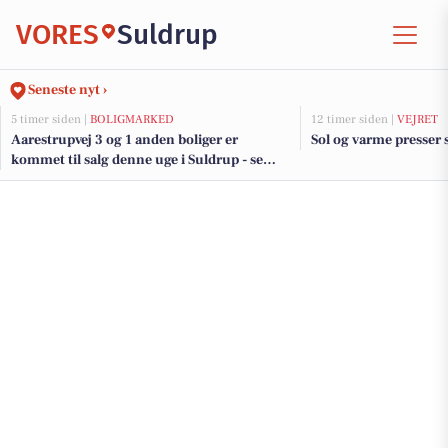
VORES
Suldrup
Seneste nyt ›
5 timer siden |
BOLIGMARKED
12 timer siden |
VEJRET
Aarestrupvej 3 og 1 anden boliger er
Sol og varme presser 
kommet til salg denne uge i Suldrup - se
boligerne her.