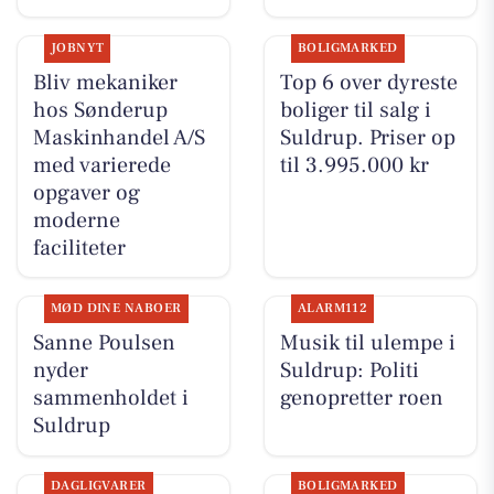
JOBNYT
BOLIGMARKED
Bliv mekaniker
Top 6 over dyreste
hos Sønderup
boliger til salg i
Maskinhandel A/S
Suldrup. Priser op
med varierede
til 3.995.000 kr
opgaver og
moderne
faciliteter
MØD DINE NABOER
ALARM112
Sanne Poulsen
Musik til ulempe i
nyder
Suldrup: Politi
sammenholdet i
genopretter roen
Suldrup
DAGLIGVARER
BOLIGMARKED