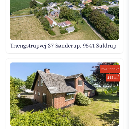
Trængstrupvej 37 Sønderup, 9541 Suldrup
695.000 kr
2
243 m