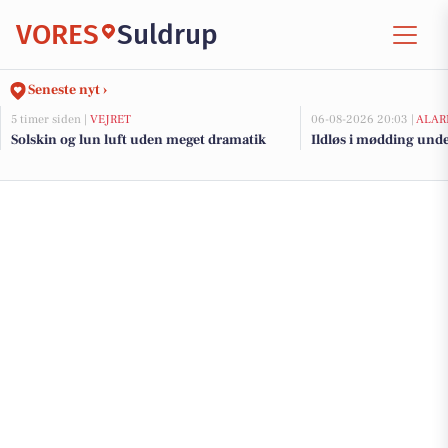
VORES
Suldrup
Seneste nyt ›
5 timer siden |
VEJRET
06-08-2026 20:03 |
ALAR
Solskin og lun luft uden meget dramatik
Ildløs i mødding und