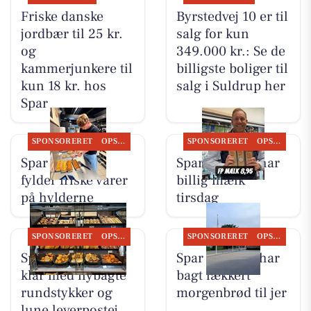
Friske danske
Byrstedvej 10 er til
jordbær til 25 kr.
salg for kun
og
349.000 kr.: Se de
kammerjunkere til
billigste boliger til
kun 18 kr. hos
salg i Suldrup her
Spar
SPONSORERET
OPSLAGSTAVLEN
SPONSORERET
OPSLAGSTAVLEN
Spar Suldrup
Spar Suldrup har
fylder friske varer
billig mælk
på hylderne
tirsdag
SPONSORERET
OPSLAGSTAVLEN
SPONSORERET
OPSLAGSTAVLEN
Spar Suldrup er
Spar Suldrup har
klar med nybagte
bagt lækkert
rundstykker og
morgenbrød til jer
lune leverpostej