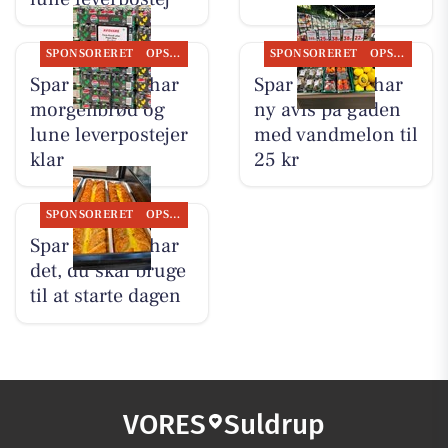
SPONSORERET
OPSLAGSTAVLEN
SPONSORERET
OPSLAGSTAVLEN
Spar Suldrup har
Spar Suldrup har
morgenbrød og
ny avis på gaden
lune leverpostejer
med vandmelon til
klar
25 kr
SPONSORERET
OPSLAGSTAVLEN
Spar Suldrup har
det, du skal bruge
til at starte dagen
VORES
Suldrup