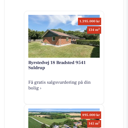
1.395.000 kr
2
134 m
Byrstedvej 18 Bradsted 9541
Suldrup
Få gratis salgsvurdering på din
bolig ›
895.000 kr
2
145 m