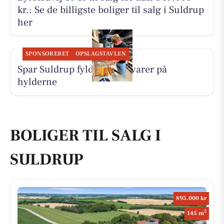
kr.: Se de billigste boliger til salg i Suldrup
her
SPONSORERET
OPSLAGSTAVLEN
Spar Suldrup fylder friske varer på
hylderne
BOLIGER TIL SALG I
SULDRUP
895.000 kr
2
145 m