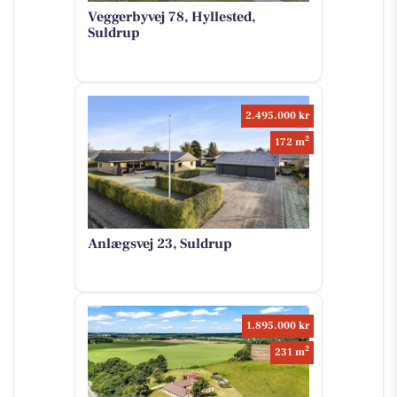
Veggerbyvej 78, Hyllested,
Suldrup
2.495.000 kr
2
172 m
Anlægsvej 23, Suldrup
1.895.000 kr
2
231 m