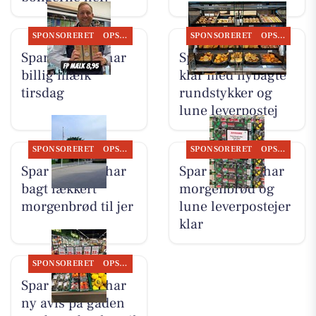
SPONSORERET
OPSLAGSTAVLEN
SPONSORERET
OPSLAGSTAVLEN
Spar Suldrup har
Spar Suldrup er
billig mælk
klar med nybagte
tirsdag
rundstykker og
lune leverpostej
SPONSORERET
OPSLAGSTAVLEN
SPONSORERET
OPSLAGSTAVLEN
Spar Suldrup har
Spar Suldrup har
bagt lækkert
morgenbrød og
morgenbrød til jer
lune leverpostejer
klar
SPONSORERET
OPSLAGSTAVLEN
Spar Suldrup har
ny avis på gaden