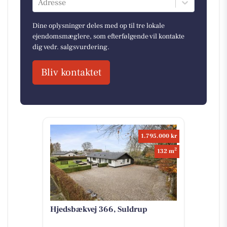
Adresse
Dine oplysninger deles med op til tre lokale
ejendomsmæglere, som efterfølgende vil kontakte
dig vedr. salgsvurdering.
Bliv kontaktet
1.795.000 kr
2
132 m
Hjedsbækvej 366, Suldrup