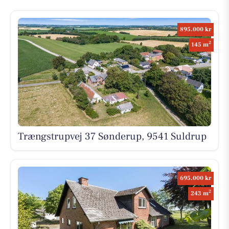
895.000 kr
2
145 m
Trængstrupvej 37 Sønderup, 9541 Suldrup
695.000 kr
2
243 m