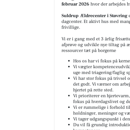
februar 2026
hvor der arbejdes 
Suldrup Ældrecenter i Støvring
e
dagcenter. Et aktivt hus med man
frivillige.
Vi er i gang med et 3 årlig frisæt
afprøve og udvikle nye tiltag på æ
ressourcer tæt på borgerne
Hos os har vi fokus på
kern
Vi vægter
kompetenceudvikl
uge med triagering/faglig s
Vi har
stor fokus på trivsel
det godt. Vi værner om arbe
hjertet på rette sted.
Vi prioriterer
en hjertevarm
fokus på hverdagslivet og de
Vi er
rummelige i forhold til
holdninger, meninger og væ
Vi tager
udgangspunkt i den 
Du vil få
grundig introdukt