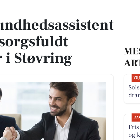
 omsorgsfuldt ældrecenter i Støvring
sundhedsassistent
msorgsfuldt
ME
 i Støvring
AR
VE
Sols
dra
DA
Fris
og k