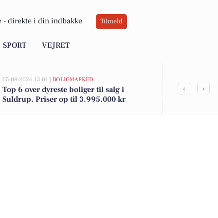
 -
direkte i din indbakke
Tilmeld
SPORT
VEJRET
05-08-2026 13:01 |
BOLIGMARKED
05-08-2026 11:39
‹
›
Top 6 over dyreste boliger til salg i
Sanne Pouls
Suldrup. Priser op til 3.995.000 kr
Suldrup