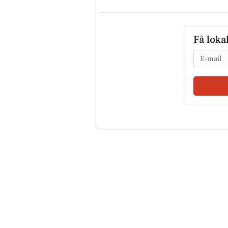
Få loka
Email