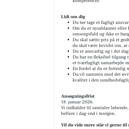
kompetencer.
Lidt om dig
Du tør tage et fagligt ansva
Om du er nyuddannet eller h
omsorgsfuld og ikke er bange
Du skal sætte pris på et godt
du skal være bevidst om, at d
Du er ansvarlig og i det da
Du har en fleksibel tilgang t
et tværfagligt samarbejde m
En fordel at du er fortroli
Du vil sammen med det øvrig
kvalitet i den sundhedsfagl
Ansøgningsfrist
18. januar 2026.
Vi indkalder til samtaler løbende
hellere i dag end i morgen.
Vil du vide mere står vi gerne til