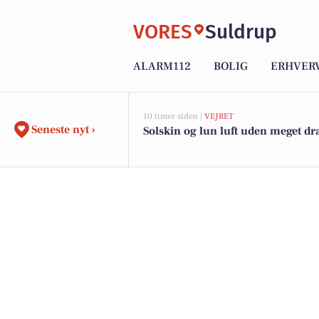
VORES
Suldrup
ALARM112
BOLIG
ERHVER
10 timer siden |
VEJRET
Seneste nyt ›
Solskin og lun luft uden meget d