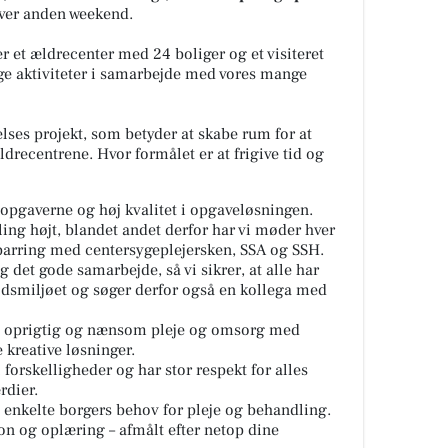
hver anden weekend.
r et ældrecenter med 24 boliger og et visiteret
ge aktiviteter i samarbejde med vores mange
telses projekt, som betyder at skabe rum for at
ldrecentrene. Hvor formålet er at frigive tid og
eopgaverne
og
høj kvalitet i opgaveløsningen.
ing højt
, blandet andet derfor har vi møder hver
parring med centersygeplejersken, SSA og SSH.
 og det gode samarbejde
, så vi sikrer, at alle har
jdsmiljøet og søger derfor også en kollega med
, oprigtig og nænsom pleje og omsorg
med
 kreative løsninger.
 forskelligheder og har stor respekt for alles
rdier.
enkelte borgers behov for pleje og behandling
.
ion og oplæring
– afmålt efter netop dine