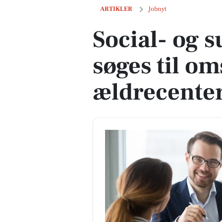
Social- og sundhedsassistent søges til
ARTIKLER
Jobnyt
Social- og 
søges til o
ældrecenter