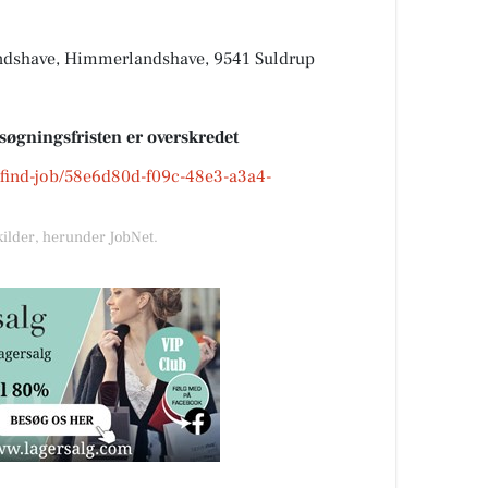
ndshave, Himmerlandshave, 9541 Suldrup
nsøgningsfristen er overskredet
k/find-job/58e6d80d-f09c-48e3-a3a4-
kilder, herunder JobNet.