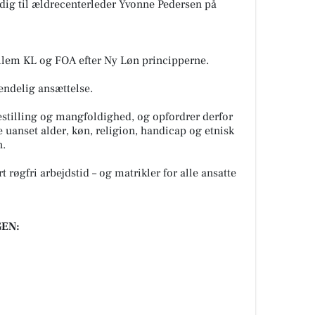
dig til ældrecenterleder Yvonne Pedersen på
lem KL og FOA efter Ny Løn principperne.
 endelig ansættelse.
tilling og mangfoldighed, og opfordrer derfor
e uanset alder, køn, religion, handicap og etnisk
n.
 røgfri arbejdstid – og matrikler for alle ansatte
EN: