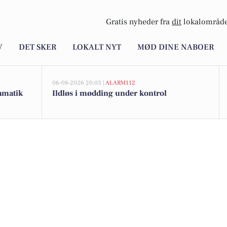
Gratis nyheder fra
dit
lokalområde
V
DET SKER
LOKALT NYT
MØD DINE NABOER
06-08-2026 20:03 |
ALARM112
ramatik
Ildløs i mødding under kontrol