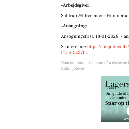
-Arbejdsgiver:
Suldrup Ældrecenter - Himmerla
-Ansøgning:
Ansøgningsfrist: 18-01-2026;
- a
Se mere her:
https://job.jobnet.d
ff15e13c37bc
Data er automatisk hentet fra eksterne 
Kilde: JobNet