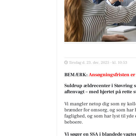
Tirsdag d. 23. dec. 2025 - kl. 10:53
BEMÆRK:
Ansøgningsfristen er
Suldrup ældrecenter i Støvring s
aftenvagt – med hjertet på rette s
Vi mangler netop dig som ny kolle
brænder for omsorg, og som har hj
faglighed, og som har lyst til yde
beboere.
Vi søger en SSA i blandede vagter,