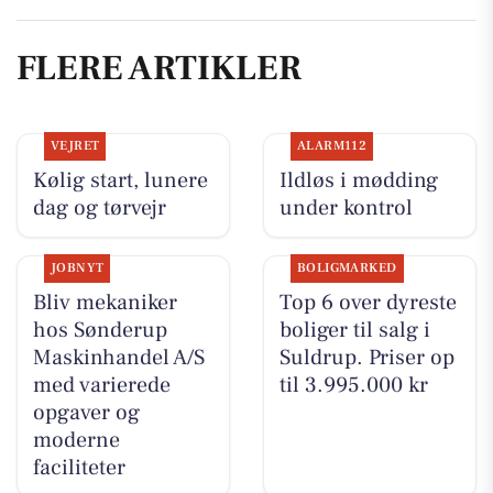
FLERE ARTIKLER
VEJRET
ALARM112
Kølig start, lunere
Ildløs i mødding
dag og tørvejr
under kontrol
JOBNYT
BOLIGMARKED
Bliv mekaniker
Top 6 over dyreste
hos Sønderup
boliger til salg i
Maskinhandel A/S
Suldrup. Priser op
med varierede
til 3.995.000 kr
opgaver og
moderne
faciliteter