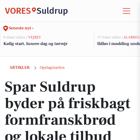
VORES
Suldrup
Seneste nyt ›
8 timer siden |
VEJRET
17 timer siden |
ALARM11
Kølig start, lunere dag og tørvejr
Ildløs i mødding und
Spar Suldrup byder på friskbagt formfranskbrød og lokale tilbud
ARTIKLER
Opslagstavlen
Spar Suldrup
byder på friskbagt
formfranskbrød
og lokale tilbud