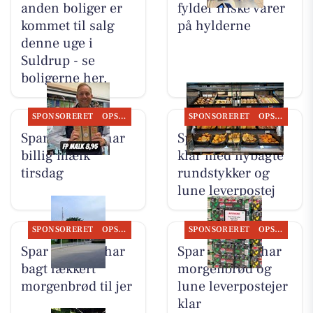
anden boliger er
fylder friske varer
kommet til salg
på hylderne
denne uge i
Suldrup - se
boligerne her.
SPONSORERET
OPSLAGSTAVLEN
SPONSORERET
OPSLAGSTAVLEN
Spar Suldrup har
Spar Suldrup er
billig mælk
klar med nybagte
tirsdag
rundstykker og
lune leverpostej
SPONSORERET
OPSLAGSTAVLEN
SPONSORERET
OPSLAGSTAVLEN
Spar Suldrup har
Spar Suldrup har
bagt lækkert
morgenbrød og
morgenbrød til jer
lune leverpostejer
klar