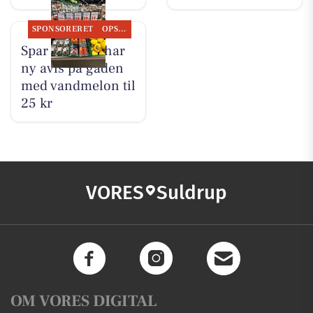
SPONSORERET
OPSLAGSTAVLEN
Spar Suldrup har
ny avis på gaden
med vandmelon til
25 kr
VORES
Suldrup
OM VORES DIGITAL