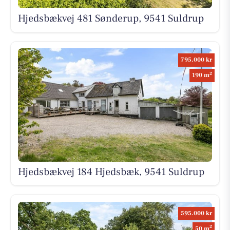
Hjedsbækvej 481 Sønderup, 9541 Suldrup
795.000 kr
2
190 m
Hjedsbækvej 184 Hjedsbæk, 9541 Suldrup
595.000 kr
2
50 m