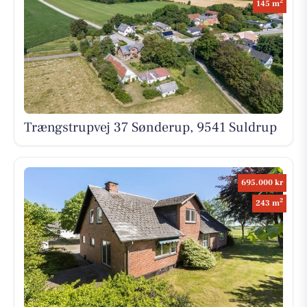
2
145 m
Trængstrupvej 37 Sønderup, 9541 Suldrup
695.000 kr
2
243 m