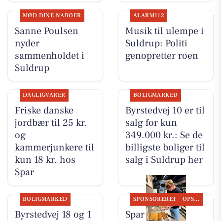
MØD DINE NABOER
ALARM112
Sanne Poulsen
Musik til ulempe i
nyder
Suldrup: Politi
sammenholdet i
genopretter roen
Suldrup
DAGLIGVARER
BOLIGMARKED
Friske danske
Byrstedvej 10 er til
jordbær til 25 kr.
salg for kun
og
349.000 kr.: Se de
kammerjunkere til
billigste boliger til
kun 18 kr. hos
salg i Suldrup her
Spar
BOLIGMARKED
SPONSORERET
OPSLAGSTAVLEN
Byrstedvej 18 og 1
Spar Suldrup