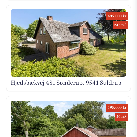
695.000 kr
2
243 m
Hjedsbækvej 481 Sønderup, 9541 Suldrup
595.000 kr
2
50 m