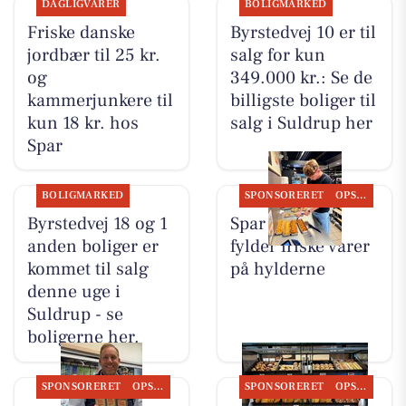
DAGLIGVARER
BOLIGMARKED
Friske danske
Byrstedvej 10 er til
jordbær til 25 kr.
salg for kun
og
349.000 kr.: Se de
kammerjunkere til
billigste boliger til
kun 18 kr. hos
salg i Suldrup her
Spar
BOLIGMARKED
SPONSORERET
OPSLAGSTAVLEN
Byrstedvej 18 og 1
Spar Suldrup
anden boliger er
fylder friske varer
kommet til salg
på hylderne
denne uge i
Suldrup - se
boligerne her.
SPONSORERET
OPSLAGSTAVLEN
SPONSORERET
OPSLAGSTAVLEN