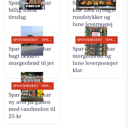
Spar Suldrup har
Spar Suldrup er
billig mælk
klar med nybagte
tirsdag
rundstykker og
lune leverpostej
SPONSORERET
OPSLAGSTAVLEN
SPONSORERET
OPSLAGSTAVLEN
Spar Suldrup har
Spar Suldrup har
bagt lækkert
morgenbrød og
morgenbrød til jer
lune leverpostejer
klar
SPONSORERET
OPSLAGSTAVLEN
Spar Suldrup har
ny avis på gaden
med vandmelon til
25 kr