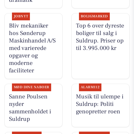
dramatik
JOBNYT
BOLIGMARKED
Bliv mekaniker
Top 6 over dyreste
hos Sønderup
boliger til salg i
Maskinhandel A/S
Suldrup. Priser op
med varierede
til 3.995.000 kr
opgaver og
moderne
faciliteter
MØD DINE NABOER
ALARM112
Sanne Poulsen
Musik til ulempe i
nyder
Suldrup: Politi
sammenholdet i
genopretter roen
Suldrup