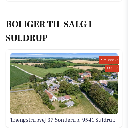
BOLIGER TIL SALG I
SULDRUP
895.000 kr
2
145 m
Trængstrupvej 37 Sønderup, 9541 Suldrup