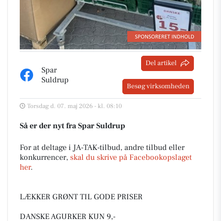
Del artikel
Spar
Suldrup
Besøg virksomheden
Torsdag d. 07. maj 2026 - kl. 08:10
Så er der nyt fra Spar Suldrup
For at deltage i JA-TAK-tilbud, andre tilbud eller
konkurrencer,
skal du skrive på Facebookopslaget
her
.
LÆKKER GRØNT TIL GODE PRISER
DANSKE AGURKER KUN 9,-