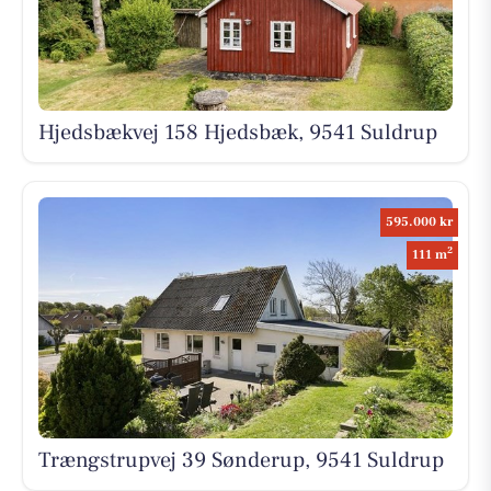
Hjedsbækvej 158 Hjedsbæk, 9541 Suldrup
595.000 kr
2
111 m
Trængstrupvej 39 Sønderup, 9541 Suldrup