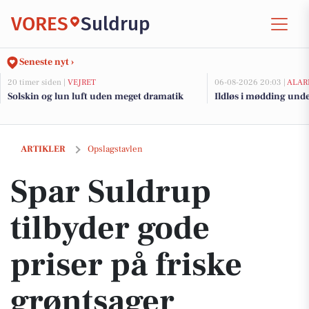
VORES
Suldrup
Seneste nyt ›
20 timer siden |
VEJRET
06-08-2026 20:03 |
ALAR
Solskin og lun luft uden meget dramatik
Ildløs i mødding und
Spar Suldrup tilbyder gode priser på friske grøntsager
ARTIKLER
Opslagstavlen
Spar Suldrup
tilbyder gode
priser på friske
grøntsager