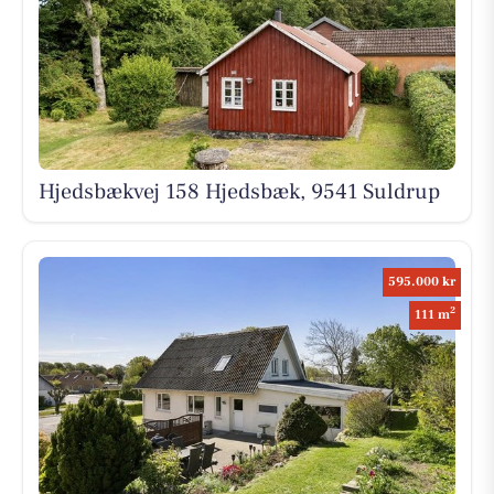
Hjedsbækvej 158 Hjedsbæk, 9541 Suldrup
595.000 kr
2
111 m