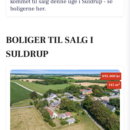
kommet til salg denne uge i Suldrup - se
boligerne her.
BOLIGER TIL SALG I
SULDRUP
895.000 kr
2
145 m