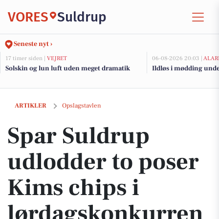
VORES
Suldrup
Seneste nyt ›
17 timer siden |
VEJRET
06-08-2026 20:03 |
ALAR
Solskin og lun luft uden meget dramatik
Ildløs i mødding und
Spar Suldrup udlodder to poser Kims chips i lørdagskonkurrence
ARTIKLER
Opslagstavlen
Spar Suldrup
udlodder to poser
Kims chips i
lørdagskonkurren