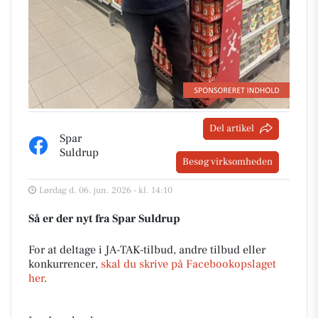
Del artikel
Spar
Suldrup
Besøg virksomheden
Lørdag d. 06. jun. 2026 - kl. 14:10
Så er der nyt fra Spar Suldrup
For at deltage i JA-TAK-tilbud, andre tilbud eller
konkurrencer,
skal du skrive på Facebookopslaget
her
.