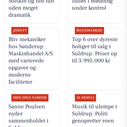
Solskin og lun luft
Ildløs i mødding
uden meget
under kontrol
dramatik
JOBNYT
BOLIGMARKED
Bliv mekaniker
Top 6 over dyreste
hos Sønderup
boliger til salg i
Maskinhandel A/S
Suldrup. Priser op
med varierede
til 3.995.000 kr
opgaver og
moderne
faciliteter
MØD DINE NABOER
ALARM112
Sanne Poulsen
Musik til ulempe i
nyder
Suldrup: Politi
sammenholdet i
genopretter roen