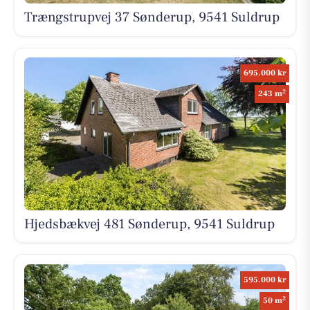
Trængstrupvej 37 Sønderup, 9541 Suldrup
695.000 kr
2
243 m
Hjedsbækvej 481 Sønderup, 9541 Suldrup
595.000 kr
2
50 m