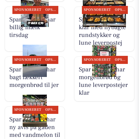
SPONSORERET
OPSLAGSTAVLEN
SPONSORERET
OPSLAGSTAVLEN
Spar Suldrup har
Spar Suldrup er
billig mælk
klar med nybagte
tirsdag
rundstykker og
lune leverpostej
SPONSORERET
OPSLAGSTAVLEN
SPONSORERET
OPSLAGSTAVLEN
Spar Suldrup har
Spar Suldrup har
bagt lækkert
morgenbrød og
morgenbrød til jer
lune leverpostejer
klar
SPONSORERET
OPSLAGSTAVLEN
Spar Suldrup har
ny avis på gaden
med vandmelon til