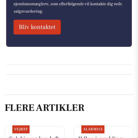
ejendomsmæglere, som efterfølgende vil kontakte dig vedr.
salgsvurdering.
Bliv kontaktet
FLERE ARTIKLER
VEJRET
ALARM112