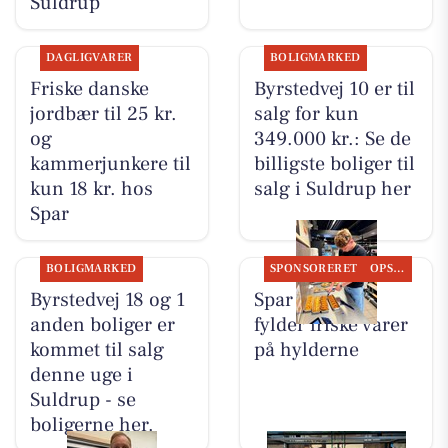
Suldrup
DAGLIGVARER
BOLIGMARKED
Friske danske
Byrstedvej 10 er til
jordbær til 25 kr.
salg for kun
og
349.000 kr.: Se de
kammerjunkere til
billigste boliger til
kun 18 kr. hos
salg i Suldrup her
Spar
BOLIGMARKED
SPONSORERET
OPSLAGSTAVLEN
Byrstedvej 18 og 1
Spar Suldrup
anden boliger er
fylder friske varer
kommet til salg
på hylderne
denne uge i
Suldrup - se
boligerne her.