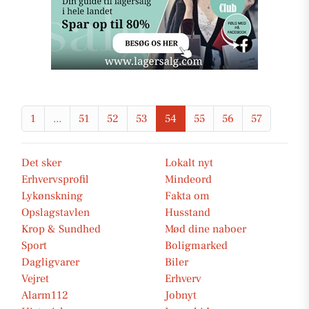
1
...
51
52
53
54
55
56
57
Det sker
Lokalt nyt
Erhvervsprofil
Mindeord
Lykønskning
Fakta om
Opslagstavlen
Husstand
Krop & Sundhed
Mød dine naboer
Sport
Boligmarked
Dagligvarer
Biler
Vejret
Erhverv
Alarm112
Jobnyt